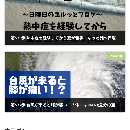
第675歩 熱中症を経験してから夏が苦手になった話～日曜日のユルッとブログ～【外反母趾.足育をはじめとした足の悩みの整体院 西船橋１分】
2026年5月31日
次の記事
第677歩 台風が来ると膝が痛い！？体には260kg重分の空気圧変化が起きていた！【外反母趾.足育をはじめとした足の悩みの整体院 西船橋１分】
2026年6月2日