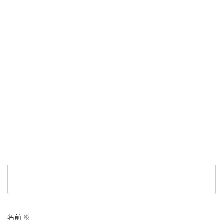
Copy
ALL
、
歩き方・姿勢
カテゴリー
コメントを残す
メールアドレスが公開されることはありません。
※
が付いている
欄は必須項目です
コメント
※
名前
※