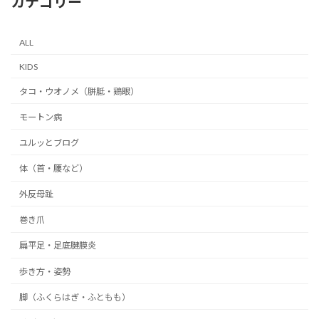
カテゴリー
ALL
KIDS
タコ・ウオノメ（胼胝・鶏眼）
モートン病
ユルッとブログ
体（首・腰など）
外反母趾
巻き爪
扁平足・足底腱膜炎
歩き方・姿勢
脚（ふくらはぎ・ふともも）