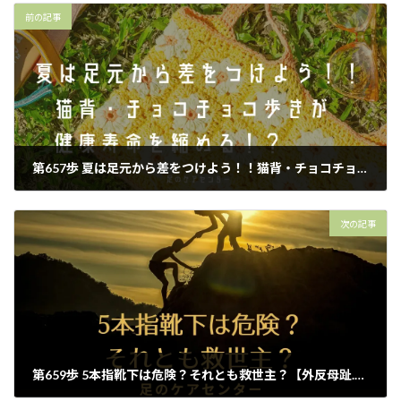
前の記事
第657歩 夏は足元から差をつけよう！！猫背・チョコチョコ歩きが健康寿命を縮める！？【外反母趾.足育をはじめとした足の悩みの整体院 西船橋１分】
2026年5月13日
次の記事
第659歩 5本指靴下は危険？それとも救世主？【外反母趾.足育をはじめとした足の悩みの整体院 西船橋１分】