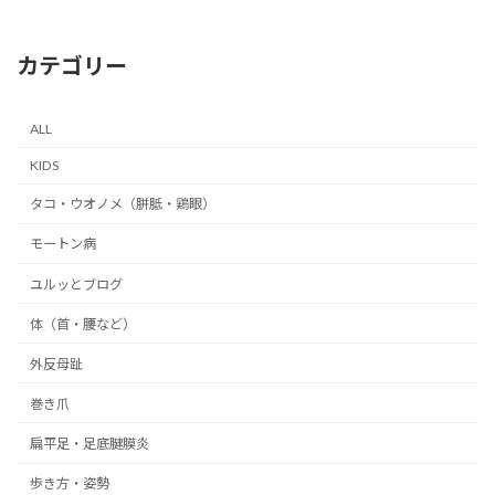
2026年5月15日
カテゴリー
ALL
KIDS
タコ・ウオノメ（胼胝・鶏眼）
モートン病
ユルッとブログ
体（首・腰など）
外反母趾
巻き爪
扁平足・足底腱膜炎
歩き方・姿勢