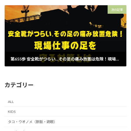
2026年5月9日
次の記事
第655歩 安全靴がつらい…その足の痛み放置は危険！現場仕事の足を守る対策とは【外反母趾.足育をはじめとした足の悩みの整体院 西船橋１分】
2026年5月11日
カテゴリー
ALL
KIDS
タコ・ウオノメ（胼胝・鶏眼）