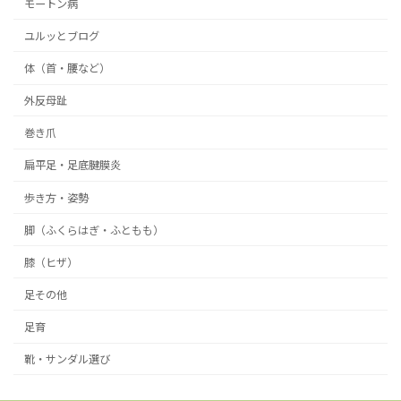
モートン病
ユルッとブログ
体（首・腰など）
外反母趾
巻き爪
扁平足・足底腱膜炎
歩き方・姿勢
脚（ふくらはぎ・ふともも）
膝（ヒザ）
足その他
足育
靴・サンダル選び