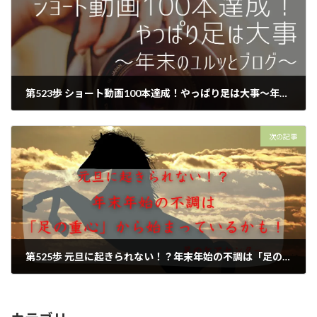
第523歩 ショート動画100本達成！やっぱり足は大事～年末のユルッとブログ～【外反母趾.足育をはじめとした足の悩みの整体院 西船橋１分】
2025年12月31日
次の記事
第525歩 元旦に起きられない！？年末年始の不調は「足の重心」から始まっているかも！【外反母趾.足育をはじめとした足の悩みの整体院 西船橋１分】
2026年1月2日