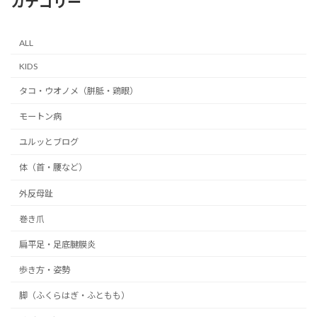
カテゴリー
ALL
KIDS
タコ・ウオノメ（胼胝・鶏眼）
モートン病
ユルッとブログ
体（首・腰など）
外反母趾
巻き爪
扁平足・足底腱膜炎
歩き方・姿勢
脚（ふくらはぎ・ふともも）