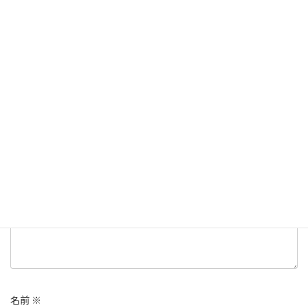
Copy
ALL
、
ユルッとブログ
、
足育
カテゴリー
コメントを残す
メールアドレスが公開されることはありません。
※
が付いている
欄は必須項目です
コメント
※
名前
※