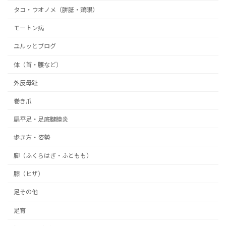
タコ・ウオノメ（胼胝・鶏眼）
モートン病
ユルッとブログ
体（首・腰など）
外反母趾
巻き爪
扁平足・足底腱膜炎
歩き方・姿勢
脚（ふくらはぎ・ふともも）
膝（ヒザ）
足その他
足育