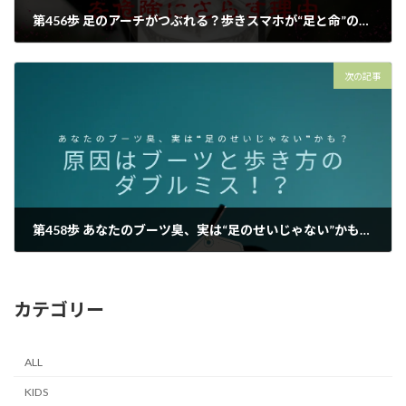
第456歩 足のアーチがつぶれる？歩きスマホが“足と命”の両方を危険にさらす理由【外反母趾.足育をはじめとした足の悩みの整体院 西船橋１分】
2025年10月23日
次の記事
第458歩 あなたのブーツ臭、実は“足のせいじゃない”かも？原因はブーツと歩き方のダブルミス！？【外反母趾.足育をはじめとした足の悩みの整体院 西船橋１分】
2025年10月25日
カテゴリー
ALL
KIDS