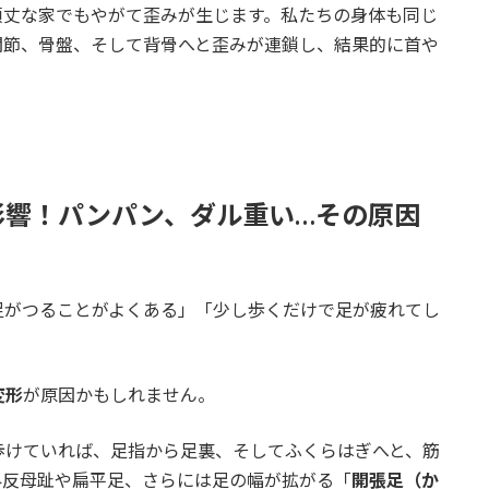
頑丈な家でもやがて歪みが生じます。私たちの身体も同じ
関節、骨盤、そして背骨へと歪みが連鎖し、結果的に首や
影響！パンパン、ダル重い…その原因
足がつることがよくある」「少し歩くだけで足が疲れてし
変形
が原因かもしれません。
歩けていれば、足指から足裏、そしてふくらはぎへと、筋
外反母趾や扁平足、さらには足の幅が拡がる「
開張足（か