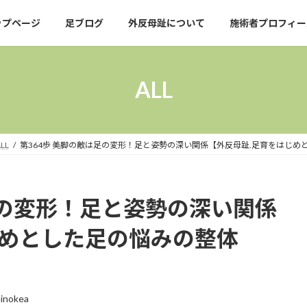
ップページ
足ブログ
外反母趾について
施術者プロフィー
ALL
LL
第364歩 美脚の敵は足の変形！足と姿勢の深い関係【外反母趾.足育をはじ
足の変形！足と姿勢の深い関係
じめとした足の悩みの整体
inokea