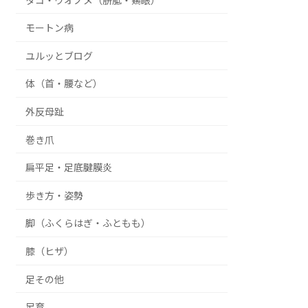
タコ・ウオノメ（胼胝・鶏眼）
モートン病
ユルッとブログ
体（首・腰など）
外反母趾
巻き爪
扁平足・足底腱膜炎
歩き方・姿勢
脚（ふくらはぎ・ふともも）
膝（ヒザ）
足その他
足育