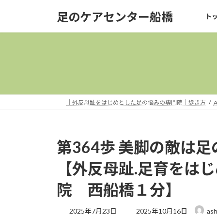
コ
ナ
足のケアセンター船橋
ト
ン
ビ
テ
ゲ
ン
ー
ツ
シ
へ
ョ
ス
ン
キ
に
ッ
移
｜外反母趾をはじめとした足の悩みの専門院｜歩き方
A
プ
動
第364歩 美脚の敵は
【外反母趾.足育をは
院 西船橋１分】
最
2025年7月23日
2025年10月16日
ash