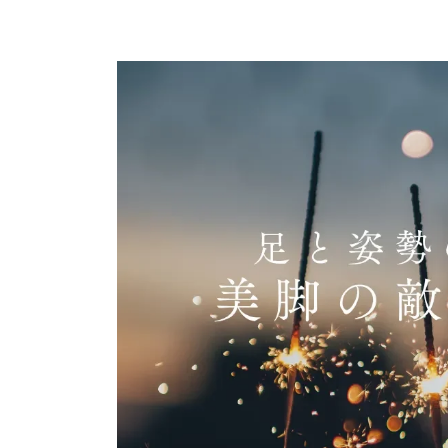
終
更
新
日
時
: