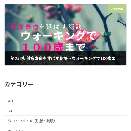
2025年3月14日
次の記事
第258歩 健康寿命を伸ばす秘訣～ウォーキングで100歳まで元気に歩こう！～【外反母趾.足育をはじめとした足の悩みの整体院 千葉県 西船橋１分】
2025年3月18日
カテゴリー
ALL
KIDS
タコ・ウオノメ（胼胝・鶏眼）