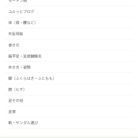
モートン病
ユルッとブログ
体（首・腰など）
外反母趾
巻き爪
扁平足・足底腱膜炎
歩き方・姿勢
脚（ふくらはぎ・ふともも）
膝（ヒザ）
足その他
足育
靴・サンダル選び