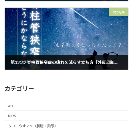
2024年7月4日
次の記事
第131歩 脊柱管狭窄症の痺れを減らす立ち方【外反母趾.足育をはじめとした足の悩みの整体院 千葉県 西船橋１分】
2024年7月8日
カテゴリー
ALL
KIDS
タコ・ウオノメ（胼胝・鶏眼）