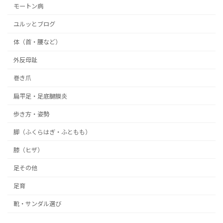
モートン病
ユルッとブログ
体（首・腰など）
外反母趾
巻き爪
扁平足・足底腱膜炎
歩き方・姿勢
脚（ふくらはぎ・ふともも）
膝（ヒザ）
足その他
足育
靴・サンダル選び